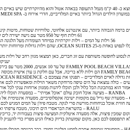
אתר הנופש Heritance Aarah נמצא כ- 40 ק"מ מנמל התעופה בבאהה אטול והוא מהיוקרתיים
 ברמה הגבוהה ביותר, עם אינטרנט אלחוטי, טלוויזיות שטוחות, מיטות קינג 
61 וילות חוף של 950 מטר עם גישה ישירה לים שמתוכם 10 וילות עם בריכה פרטית,
56 וילות על המים – וילות יוקרתיות במיוחד העומדות מעל הלגונה הנוצצת ומשקיפות אל החלל האינסופי.
נסוע לחופשה משותפת עם זוג חברים, כאן תמצאו מגוון רחב של וילות מש
יעניק
מור הוא במתכונת הכל כלול ולכן תוכלו ליהנות ממגוון ארוחות ענקי לכל א
RANBA – מציעה אוכל חובק עולם "אוכל אמיתי" – במסעדה תוכלו ליהנות מסעודה בפנים או בחוץ על החוף
ובח.
RALU – בהשראת הבראסרי הים תיכוני, מטבח צרפתי ואיטלקי המוציא מנות לאורך כל היום!
פה לא תתפספס לכם כאן, מקום שמועתק בדיוק כאילו הגיע מפריז כדי להעניק 
תצאו למסע לעבר בנגקוק וטוקיו.