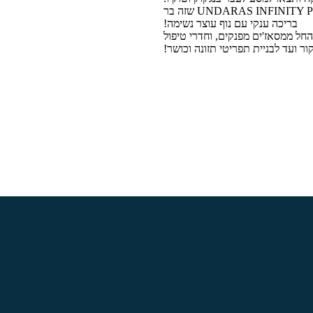
בנוסף תוכלו ליהנות מעוד 5 ברים ייחודיים על האי SKY BAR, FALHU BAR, BANDHI BAR וה- UNDARAS INFINITY POOL שזה בר
בריכה ענקי עם נוף עוצר נשימה!
שיתנו לכם מענה מקיף החל ממסאז'ים מפנקים, וחדרי טיפול
ור ועד לבניית תפריטי תזונה וכושר!