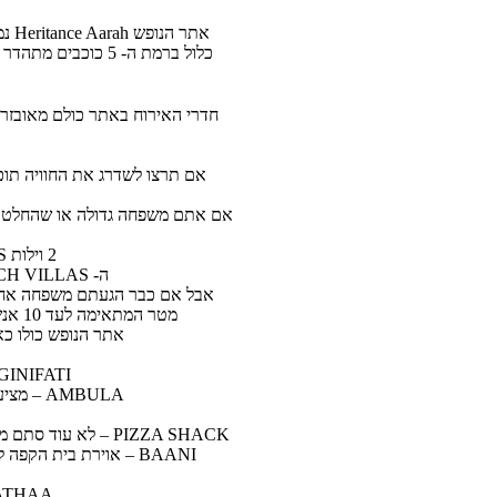
חדרי האירוח באתר כולם מאובזרים
אם אתם משפחה גדולה או שהחלטת ל
2 וילות FAMILY POOL BEACH VILLAS של עד 10 אנשים, 2000 מטר עפ בירכה פרטית, ג'קוזי וחדר אירוח מושלם.
ה- FAMILY BEACH VILLAS הם וילות ללא בריכה, אבל עם חלקת גן עדן אישית מכוסה העצים טרופיים וגישה ישירה ללגונה.
מטר המתאימה לעד 10 אנשים – כולה נמצאת על הים טיפה מרוחקת משאר הוילות ומאפשרות לכם את מירב הפרטיות לחופשה המושלמת.
אתר הנופש כולו כא
GINIFATI – מסעדת שף גריל עם מקומות ישיבה אקסלוסיביים, מסעדה אינטימית אל מול הים עם תפריט אלכוהול מש
AMBULA – מציעה חווית אוכל בניחוחות מורשת סרי לנקה. מטבח פיוז'ן על המים המגיש לכם אפרטיפים, קוקטיילים ומה שבינהם.
PIZZA SHACK – לא עוד סתם מקום שמכין פיצות, אלה מסעדה איטלקית המציעה פיצות בעבודות יד, כריכים קלאסייןם ועוד המון המון נשנושים.
BAANI – אוירת בית הק
HATHAA – המסעדה שתיקח אתכם למסע קולינרי ייחודי, כבר בכניסה תקבלו משקה ו