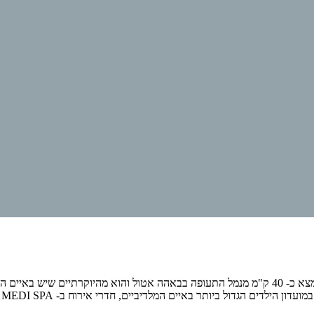
אתר הנופש Heritance Aarah נמצא כ- 40 ק"מ מנמל התעופה בבאהה אטול והוא מהיוקרתיים