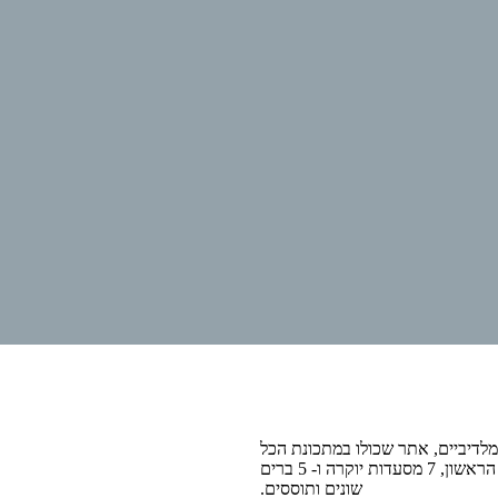
 שיש באיים המלדיביים, אתר שכולו במתכונת הכל
כלול ברמת ה- 5 כוכבים מתהדר במועדון הילדים הגדול ביותר באיים המלדיביים, חדרי אירוח ב- MEDI SPA הראשון, 7 מסעדות יוקרה ו- 5 ברים
שונים ותוססים.