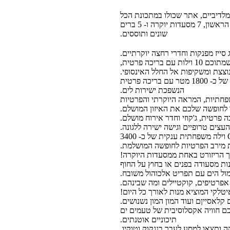
 שיש באיים המלדיביים, אתר שכולו במתכונת הכל
כלול ברמת ה- 5 כוכבים מתהדר במועדון הילדים הגדול ביותר באיים המלדיביים, חדרי אירוח ב- MEDI SPA הראשון, 7 מסעדות יוקרה ו- 5 ברים
שונים ותוססים.
סייז מפנקות וחדרי רחצה יוקרתיים.
אם תרצו לשדרג את החוויה תוכלו לנפוש באחת מ-25 OCEAN SUITES, שהם וילות גדולות ומרווחות יותר של כ- 1800 מטר עם בריכה פרטית
הנשפכת ישירות לים.
פחתיות, המראה היוקרתי והפרטיות
ו לחופשה שלכם את האיזון המושלם.
אבל אם כבר הגעתם משפחה אחת גדולה לאיים המלדיביים – תפנקו את עצמכם ב- OCEAN RESIDENCE וילה משפחתית ענקית של כ- 3400
ורך הריזורט באחת ממסעדות היוקרה!
לכם חוויה אקסלוסיבית של טעמים ים
תיכוניים אוטנתים.