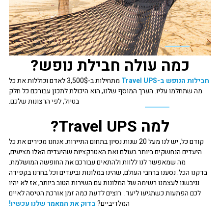
כמה עולה חבילת נופש?
חבילות הנופש ב-Travel UPS
מתחילות ב-3,500$ לאדם וכוללות את כל
מה שתחלמו עליו. הערך המוסף שלנו, הוא היכולת לתכנן עבורכם כל חלק
בטיול, לפי הרצונות שלכם.
למה Travel UPS?
קודם כל, יש לנו מעל 20 שנות נסיון בתחום התיירות. אנחנו מכירים את כל
היעדים הנחשקים ביותר בעולם ואת האטרקציות שהיעדים האלו מציעים,
מה שמאפשר לנו ללוות ולהתאים עבורכם את החופשה המושלמת.
בדקנו הכל. נסענו ברחבי העולם, שהינו במלונות וביעדים וכל בחרנו בקפידה
וגיבשנו לעצמנו רשימה של המלונות עם השירות הטוב ביותר, אז לא יהיו
לכם הפתעות כשתגיעו ליעד. רוצים לדעת כמה זמן אורכת הטיסה לאיים
המלדיביים?
בדוק את המאמר שלנו עכשיו!