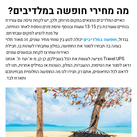
מה מחירי חופשה במלדיבים?
האיים המלדיבים נמצאים במקום מרוחק ולכן, יש לקחת טיסה עם עצירת
בנתיים שעורכת בין 13-15 שעות ובנוסף טיסת פנים נוספת לאחר הנחיתה,
על מנת להגיע למקום שבחרתם.
בגדול,
חופשה במלדיבים
יכולה לנוע בין טווחי מחיר שונים, זה מאוד תלוי
בעונה בה תבחרו לסגור את החופשה, במלון שתבחרו לשהות בו, חבילת
האירוח שתרצו לקחת ובמשנים שונים.
Travel UPS מציעה לעשות את הכל בשבילכם, כן כן, מ-א' ועד ת'. אנחנו
נדאג לסגור את הטיסות, ההעברות, המלון, השהות או במילים אחרות, תנו לנו
לדאוג לכל התיאומים, אתם רק תגידו לנו מה החופשה החלומית מבחינתכם
ותארזו לבד.