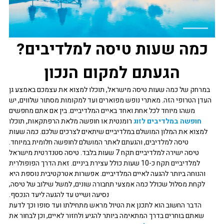
כמה שעות טיסה למלדיבים?
הגעתם למקום הנכון
במרחק של כמה שעות טיסה מישראל, תוכלו למצוא את עצמכם באמצע גן
העדן הטרופי הזה. מאתרי נופש מפוארים ועד למקומות מסתור שלווים, יש
משהו מיוחד לכל אחת ואחד באיים המלדיביים. בין אם אתם מחפשים
חופשה במלדיבים לזוג
רומנטית או חופשה מלאת הרפתקאות, תוכלו
למצוא את המלון המושלם במלדיביים שיתאים לצרכים שלכם. כמה שעות
טיסה למלדיבים, והגעתם לאתר המושלם לחופשה חלומית במיוחד.
טיסה ישירה למלדיביים תקח 7 שעות בלבד. טיסה סטנדרטית מישראל
למלדיביים תקח כ-10 שעות כולל עצירת ביניים. זאת הדרך הפופולרית
והנוחה ביותר להגעה לאיים המלדיביים. אפשרות אטרקטיבית נוספת היא
לקחת מסלול שכולל כמה אמצעי תחבורה שונים, למשל שילוב של טיסה,
נסיעה ושייט עד להגעה ליעד הנכסף.
הדבר החשוב הוא לתכנן את הטיול מראש מתחילתו ועד סופו וכך לדעת
שאתם בוחרים בדרך המתאימה ביותר להגיע ולחזור לאיים, וכן לבחור את