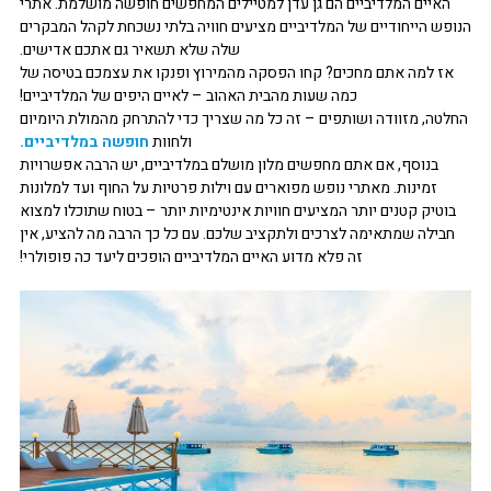
האיים המלדיביים הם גן עדן למטיילים המחפשים חופשה מושלמת. אתרי
הנופש הייחודיים של המלדיביים מציעים חוויה בלתי נשכחת לקהל המבקרים
שלה שלא תשאיר גם אתכם אדישים.
אז למה אתם מחכים? קחו הפסקה מהמירוץ ופנקו את עצמכם בטיסה של
כמה שעות מהבית האהוב – לאיים היפים של המלדיביים!
החלטה, מזוודה ושותפים – זה כל מה שצריך כדי להתרחק מהמולת היומיום
ולחוות
חופשה במלדיביים.
בנוסף, אם אתם מחפשים מלון מושלם במלדיביים, יש הרבה אפשרויות
זמינות. מאתרי נופש מפוארים עם וילות פרטיות על החוף ועד למלונות
בוטיק קטנים יותר המציעים חוויות אינטימיות יותר – בטוח שתוכלו למצוא
חבילה שמתאימה לצרכים ולתקציב שלכם. עם כל כך הרבה מה להציע, אין
זה פלא מדוע האיים המלדיביים הופכים ליעד כה פופולרי!