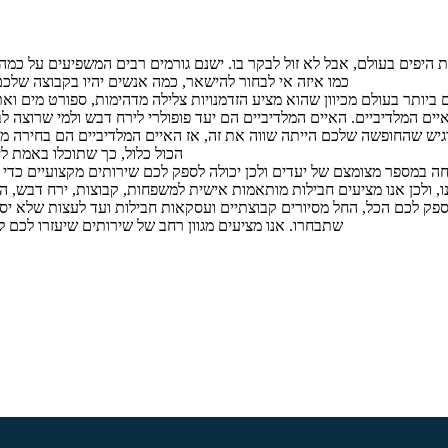
היפים בעולם, אבל לא זול לבקר בו. ישנם גורמים רבים המשפיעים על כמה
כמו איזה אי לבחור להישאר, כמה אנשים יהיו בקבוצה שלכם, 
ם ביותר בעולם מכיוון שהוא מציע הזדמנויות צלילה מדהימות, ספורט מים ואת
איים המלדיביים. האיים המלדיביים הם יעד פופולרי לירח דבש ולמי שרוצה
ש שהחופשה שלכם הייתה שווה את זה, אז האיים המלדיביים הם בחירה מצוי
הכול כלול, כך שתוכלו באמת לי
ה במספר מצומצם של יעדים ולכן יכולה לספק לכם שירותים מקצועיים כדי 
 ולכן אנו מציעים חבילות מותאמות אישית למשפחות, קבוצות, ירח דבש, הרפ
פק לכם הכל, החל מסיורים קבוצתיים ועסקאות חבילות ועד לעצות שלא יסו
שתבחרו. אנו מציעים מגוון רחב של שירותים שיעזרו לכם